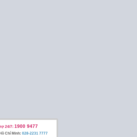
1900 9477
rợ 24/7:
Hồ Chí Minh:
028-2231 7777