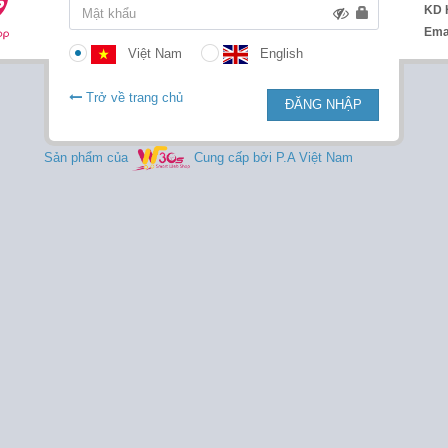
KD 
Ema
Việt Nam
English
Trở về trang chủ
ĐĂNG NHẬP
Sản phẩm của
Cung cấp bởi P.A Việt Nam