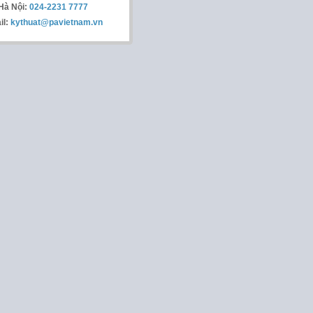
Hà Nội:
024-2231 7777
il:
kythuat@pavietnam.vn